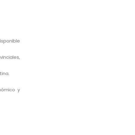
isponible
inciales,
ina.
nómico y