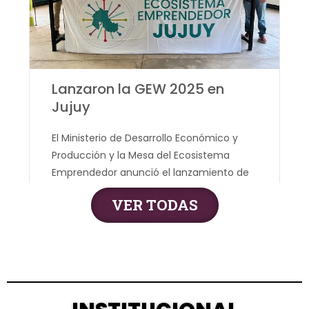
Lanzaron la GEW 2025 en
Jujuy
El Ministerio de Desarrollo Económico y
Producción y la Mesa del Ecosistema
Emprendedor anunció el lanzamiento de
la GEW 2025 Jujuy Emprende. La misma
VER TODAS
tendrá lugar el miércoles 19 de noviembre,
en
Leer más...
| Oct 23, 2025